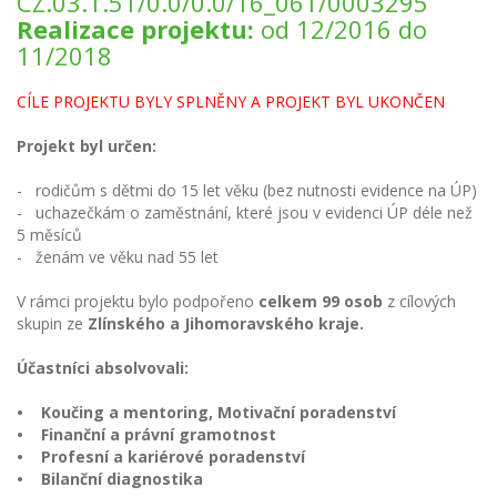
CZ.03.1.51/0.0/0.0/16_061/0003295
Realizace projektu:
od 12/2016 do
11/2018
CÍLE PROJEKTU BYLY SPLNĚNY A PROJEKT BYL UKONČEN
Projekt byl určen:
- rodičům s dětmi do 15 let věku (bez nutnosti evidence na ÚP)
- uchazečkám o zaměstnání, které jsou v evidenci ÚP déle než
5 měsíců
- ženám ve věku nad 55 let
V rámci projektu bylo podpořeno
celkem 99 osob
z cílových
skupin ze
Zlínského a Jihomoravského kraje.
Účastníci absolvovali:
• Koučing a mentoring, Motivační poradenství
• Finanční a právní gramotnost
• Profesní a kariérové poradenství
• Bilanční diagnostika