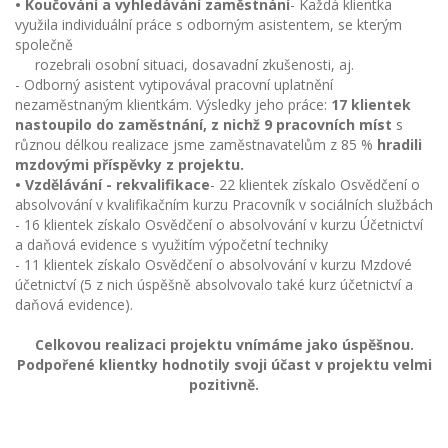
• Koučování a vyhledávání zaměstnání
- Každá klientka
využila individuální práce s odborným asistentem, se kterým
společně
rozebrali osobní situaci, dosavadní zkušenosti, aj.
- Odborný asistent vytipovával pracovní uplatnění
nezaměstnaným klientkám. Výsledky jeho práce:
17 klientek
nastoupilo do zaměstnání, z nichž 9 pracovních míst
s
různou délkou realizace jsme zaměstnavatelům z 85 %
hradili
mzdovými příspěvky z projektu.
• Vzdělávání - rekvalifikace
- 22 klientek získalo Osvědčení o
absolvování v kvalifikačním kurzu Pracovník v sociálních službách
- 16 klientek získalo Osvědčení o absolvování v kurzu Účetnictví
a daňová evidence s využitím výpočetní techniky
- 11 klientek získalo Osvědčení o absolvování v kurzu Mzdové
účetnictví (5 z nich úspěšně absolvovalo také kurz účetnictví a
daňová evidence).
Celkovou realizaci projektu vnímáme jako úspěšnou.
Podpořené klientky hodnotily svoji účast v projektu velmi
pozitivně.