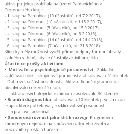
aktivit projektu probíhala na území Pardubického a
Olomouckého kraje:
- 1. skupina Pardubice (10 účastníků, od 7.2.2017),
- 2. skupina Olomouc (10 účastníků, od 15.2.2017),
- 3. skupina Olomouc (5 účastníků, od 15.9.2017),
- 4. skupina Olomouc (6 účastníků, od 8.2.2018),
- 5. skupina Pardubice (14 účastníků, od 24.4.2018),
- 6. skupina Pardubice (7 účastníků, od 21.8.2018).
Klientky měly možnost využít přímé podpory formou úhrady
jízdného v době, kdy se účastnily aktivit projektu.
Účastnice prošly aktivitami:
• Motivační a psychologické poradenství
- Základní
vzdělávací blok – skupinové poradenství absolvovalo 51 klientek
- Dobrovolná část poradenství: Aktivitu finanční gramotnost
absolvovalo celkem 40 osob,
aktivitu psychologické minimum absolvovalo 36 klientek
• Bilanční diagnostika
- absolvovalo 10 klientek prvních dvou
skupin, které potřebovaly rozklíčovat svůj osobností
a pracovní potenciál
• Genderová rovnost jako klíč k rozvoji
- Programem
zaměřeným nejenom na slaďování rodinného života a
pracovního prošlo 51 účastnic