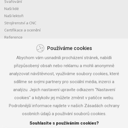
Svařování
Naši lidé
Naši lektoři
Strojírenství a CNC
Certifikace a ocenění
Reference
Obchodní podmínky
Používáme cookies
Ohlasy
Abychom vám usnadnili procházení stránek, nabídli
GDPR
přizpůsobený obsah nebo reklamu a mohli anonymně
Čerpání evropských dotací
Kariéra
analyzovat návštěvnost, využíváme soubory cookies, které
Kontakt
sdílíme se svými partnery pro sociální média, inzerci a
Projekty EU
analýzu. Jejich nastavení upravíte odkazem "Nastavení
Výstavba FVE MARLIN
cookies" a kdykoliv jej můžete změnit v patičce webu.
Podrobnější informace najdete v našich Zásadách ochrany
osobních údajů a používání souborů cookies.
Souhlasíte s používáním cookies?