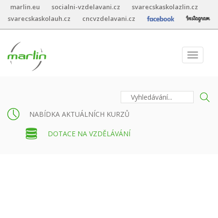
marlin.eu
socialni-vzdelavani.cz
svarecskaskolazlin.cz
svarecskaskolauh.cz
cncvzdelavani.cz
Toggle
navigat
NABÍDKA AKTUÁLNÍCH KURZŮ
DOTACE NA VZDĚLÁVÁNÍ