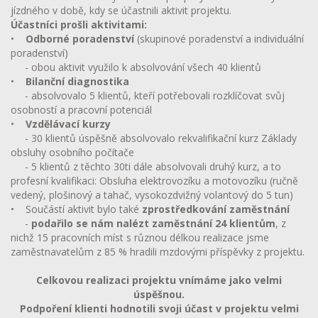
jízdného v době, kdy se účastnili aktivit projektu.
Účastníci prošli aktivitami:
•
Odborné poradenství
(skupinové poradenství a individuální
poradenství)
- obou aktivit využilo k absolvování všech 40 klientů
•
Bilanční diagnostika
- absolvovalo 5 klientů, kteří potřebovali rozklíčovat svůj
osobností a pracovní potenciál
•
Vzdělávací kurzy
- 30 klientů úspěšně absolvovalo rekvalifikační kurz Základy
obsluhy osobního počítače
- 5 klientů z těchto 30ti dále absolvovali druhý kurz, a to
profesní kvalifikaci: Obsluha elektrovozíku a motovozíku (ručně
vedený, plošinový a tahač, vysokozdvižný volantový do 5 tun)
• Součástí aktivit bylo také
zprostředkování zaměstnání
-
podařilo se nám nalézt zaměstnání 24 klientům
, z
nichž 15 pracovních míst s různou délkou realizace jsme
zaměstnavatelům z 85 % hradili mzdovými příspěvky z projektu.
Celkovou realizaci projektu vnímáme jako velmi
úspěšnou.
Podpoření klienti hodnotili svoji účast v projektu velmi