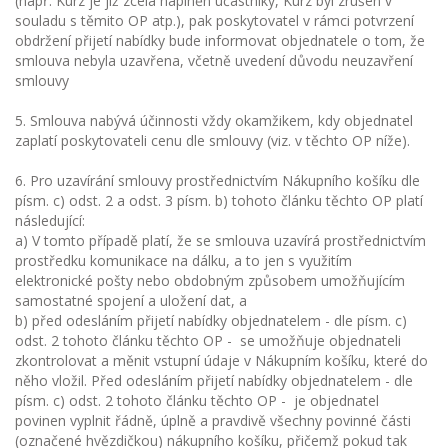
(např. Kurz je již zcela naplněn účastníky, Kurz byl zrušen v
souladu s těmito OP atp.), pak poskytovatel v rámci potvrzení
obdržení přijetí nabídky bude informovat objednatele o tom, že
smlouva nebyla uzavřena, včetně uvedení důvodu neuzavření
smlouvy
5. Smlouva nabývá účinnosti vždy okamžikem, kdy objednatel
zaplatí poskytovateli cenu dle smlouvy (viz. v těchto OP níže).
6. Pro uzavírání smlouvy prostřednictvím Nákupního košíku dle
písm. c) odst. 2 a odst. 3 písm. b) tohoto článku těchto OP platí
následující:
a) V tomto případě platí, že se smlouva uzavírá prostřednictvím
prostředku komunikace na dálku, a to jen s využitím
elektronické pošty nebo obdobným způsobem umožňujícím
samostatné spojení a uložení dat, a
b) před odesláním přijetí nabídky objednatelem - dle písm. c)
odst. 2 tohoto článku těchto OP - se umožňuje objednateli
zkontrolovat a měnit vstupní údaje v Nákupním košíku, které do
něho vložil. Před odesláním přijetí nabídky objednatelem - dle
písm. c) odst. 2 tohoto článku těchto OP - je objednatel
povinen vyplnit řádně, úplně a pravdivě všechny povinné části
(označené hvězdičkou) nákupního košíku, přičemž pokud tak