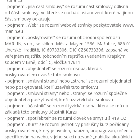
listina LS
- pojmem „jiná část smlouvy“ se rozumí část smlouvy odlišná
od části smlouvy, ve které se nachází ustanovení, které na jinou
část smlouvy odkazuje
- pojmem „Web“ se rozumí webové stránky poskytovatele www.
marlin.eu
- pojmem „poskytovatel“ se rozumí obchodní společností
MARLIN, s.r.o., se sídlem Města Mayen 1536, Mařatice, 686 01
Uherské Hradiště, IČ 60733306, DIČ CZ60733306, zapsaná ve
veřejném rejstříku (obchodním rejstříku) vedeném Krajským
soudem v Brně, oddíl C, vložka 17611
- pojmem „objednatel“ se rozumí osoba, která s
poskytovatelem uzavře tuto smlouvu
- pojmem „smluvní strana“ nebo „strana“ se rozumí objednatel
nebo poskytovatel, kteří uzavřeli tuto smlouvu
- pojmem „smluvní strany“ nebo „strany“ se rozumí společně
objednatel a poskytovatel, kteří uzavřeli tuto smlouvu
- pojmem „účastník“ se rozumí fyzická osoba, která se má na
základě této smlouvy účastnit Kurzu
- pojmem „spotřebitel“ se rozumí člověk ve smyslu § 419 OZ
- pojmem „Kurz“ se rozumí jednotlivý příslušný kurz pořádaný
poskytovatelem, který je uveden, nabízen, propagován, určen a
specifikován na webu, v jeho sekci nazvané „nabídka aktuálních