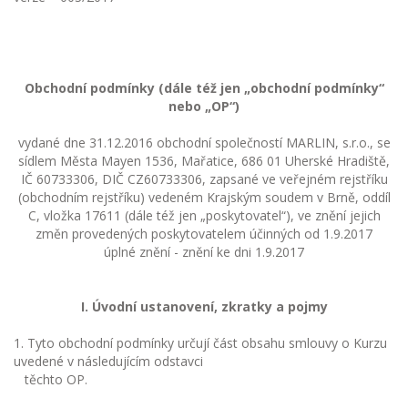
Obchodní podmínky (dále též jen „obchodní podmínky“
nebo „OP“)
vydané dne 31.12.2016 obchodní společností MARLIN, s.r.o., se
sídlem Města Mayen 1536, Mařatice, 686 01 Uherské Hradiště,
IČ 60733306, DIČ CZ60733306, zapsané ve veřejném rejstříku
(obchodním rejstříku) vedeném Krajským soudem v Brně, oddíl
C, vložka 17611 (dále též jen „poskytovatel“), ve znění jejich
změn provedených poskytovatelem účinných od 1.9.2017
úplné znění - znění ke dni 1.9.2017
I. Úvodní ustanovení, zkratky a pojmy
1. Tyto obchodní podmínky určují část obsahu smlouvy o Kurzu
uvedené v následujícím odstavci
těchto OP.