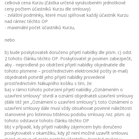
celková cena Kurzu (částka určená vynásobením jednotkové
ceny počtem účastníků Kurzu dle smlouvy)
- zvláštní podmínky, které musí splňovat každý účastník Kurzu
nad rámec těchto OP
- maximální počet účastníků Kurzu,
nebo
b) bude poskytovateli doručeno přijetí nabídky dle písm. c) odst.
2 tohoto článku těchto OP. Poskytovatel je povinen zabezpečit,
aby - neprodleně po obdržení přijetí nabídky objednatele dle
tohoto písmene – prostřednictvím elektronické pošty (e-mail)
objednateli potvrdil jeho přijetí nabídky provedené
prostřednictvím Nákupního košíku s tím, že:
ba) v rámci tohoto potvrzení přijetí nabídky „Oznámením o
uzavření smlouvy“ stvrdí a oznámí objednateli uzavření smlouvy
(dále též jen „Oznámení o uzavření smlouvy“); toto Oznámení o
uzavření smlouvy dále musí vždy obsahovat povinné náležitosti
stanovené pro listinnou tištěnou podobu smlouvy /viz. písm. a)
tohoto odstavce tohoto článku těchto OP
bb) v případě, kdy přijetí nabídky zájemcem bylo doručeno
poskytovateli v okamžiku, kdy již není možné uzavřít smlouvu