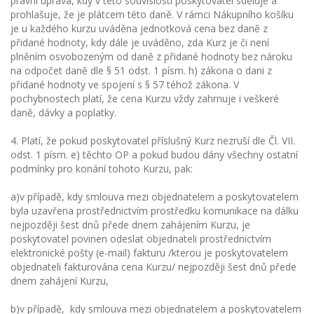
právní úprava, kdy v této souvislosti poskytovatel sděluje a
prohlašuje, že je plátcem této daně. V rámci Nákupního košíku
je u každého kurzu uváděna jednotková cena bez daně z
přidané hodnoty, kdy dále je uváděno, zda Kurz je či není
plněním osvobozeným od daně z přidané hodnoty bez nároku
na odpočet daně dle § 51 odst. 1 písm. h) zákona o dani z
přidané hodnoty ve spojení s § 57 téhož zákona. V
pochybnostech platí, že cena Kurzu vždy zahrnuje i veškeré
daně, dávky a poplatky.
4. Platí, že pokud poskytovatel příslušný Kurz nezruší dle Čl. VII.
odst. 1 písm. e) těchto OP a pokud budou dány všechny ostatní
podmínky pro konání tohoto Kurzu, pak:
a)v případě, kdy smlouva mezi objednatelem a poskytovatelem
byla uzavřena prostřednictvím prostředku komunikace na dálku
nejpozději šest dnů přede dnem zahájením Kurzu, je
poskytovatel povinen odeslat objednateli prostřednictvím
elektronické pošty (e-mail) fakturu /kterou je poskytovatelem
objednateli fakturována cena Kurzu/ nejpozději šest dnů přede
dnem zahájení Kurzu,
b)v případě, kdy smlouva mezi objednatelem a poskytovatelem