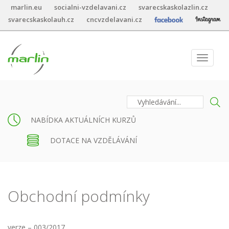
marlin.eu
socialni-vzdelavani.cz
svarecskaskolazlin.cz
svarecskaskolauh.cz
cncvzdelavani.cz
Toggle
navigat
NABÍDKA AKTUÁLNÍCH KURZŮ
DOTACE NA VZDĚLÁVÁNÍ
Obchodní podmínky
verze – 003/2017