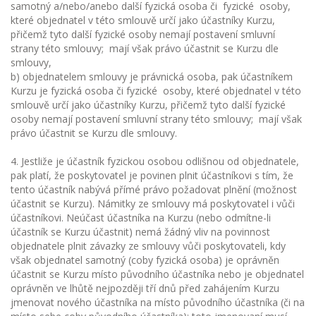
samotný a/nebo/anebo další fyzická osoba či fyzické osoby,
které objednatel v této smlouvě určí jako účastníky Kurzu,
přičemž tyto další fyzické osoby nemají postavení smluvní
strany této smlouvy; mají však právo účastnit se Kurzu dle
smlouvy,
b) objednatelem smlouvy je právnická osoba, pak účastníkem
Kurzu je fyzická osoba či fyzické osoby, které objednatel v této
smlouvě určí jako účastníky Kurzu, přičemž tyto další fyzické
osoby nemají postavení smluvní strany této smlouvy; mají však
právo účastnit se Kurzu dle smlouvy.
4. Jestliže je účastník fyzickou osobou odlišnou od objednatele,
pak platí, že poskytovatel je povinen plnit účastníkovi s tím, že
tento účastník nabývá přímé právo požadovat plnění (možnost
účastnit se Kurzu). Námitky ze smlouvy má poskytovatel i vůči
účastníkovi. Neúčast účastníka na Kurzu (nebo odmítne-li
účastník se Kurzu účastnit) nemá žádný vliv na povinnost
objednatele plnit závazky ze smlouvy vůči poskytovateli, kdy
však objednatel samotný (coby fyzická osoba) je oprávněn
účastnit se Kurzu místo původního účastníka nebo je objednatel
oprávněn ve lhůtě nejpozději tří dnů před zahájením Kurzu
jmenovat nového účastníka na místo původního účastníka (či na