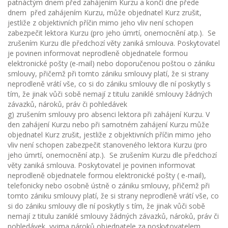
patnáctým dnem před zahájením Kurzu a končí dne přede
dnem před zahájením Kurzu, může objednatel Kurz zrušit,
jestliže z objektivních příčin mimo jeho vliv není schopen
zabezpečit lektora Kurzu (pro jeho úmrtí, onemocnění atp.). Se
zrušením Kurzu dle předchozí věty zaniká smlouva. Poskytovatel
je povinen informovat neprodleně objednatele formou
elektronické pošty (e-mail) nebo doporučenou poštou o zániku
smlouvy, přičemž při tomto zániku smlouvy platí, že si strany
neprodleně vrátí vše, co si do zániku smlouvy dle ní poskytly s
tím, že jinak vůči sobě nemají z titulu zaniklé smlouvy žádných
závazků, nároků, práv či pohledávek
g) zrušením smlouvy pro absenci lektora při zahájení Kurzu. V
den zahájení Kurzu nebo při samotném zahájení Kurzu může
objednatel Kurz zrušit, jestliže z objektivních příčin mimo jeho
vliv není schopen zabezpečit stanoveného lektora Kurzu (pro
jeho úmrtí, onemocnění atp.). Se zrušením Kurzu dle předchozí
věty zaniká smlouva. Poskytovatel je povinen informovat
neprodleně objednatele formou elektronické pošty ( e-mail),
telefonicky nebo osobně ústně o zániku smlouvy, přičemž při
tomto zániku smlouvy platí, že si strany neprodleně vrátí vše, co
si do zániku smlouvy dle ní poskytly s tím, že jinak vůči sobě
nemají z titulu zaniklé smlouvy žádných závazků, nároků, práv či
pohledávek, vyjma nároků objednatele za poskytovatelem