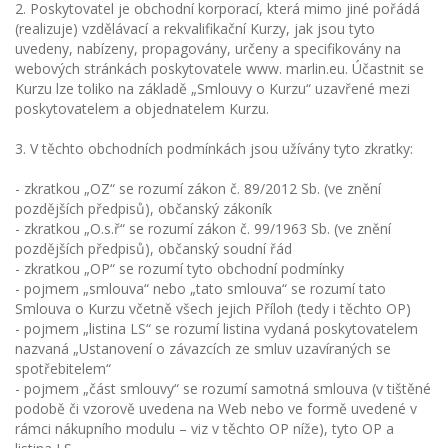
2. Poskytovatel je obchodní korporací, která mimo jiné pořádá
(realizuje) vzdělávací a rekvalifikační Kurzy, jak jsou tyto
uvedeny, nabízeny, propagovány, určeny a specifikovány na
webových stránkách poskytovatele www. marlin.eu. Účastnit se
Kurzu lze toliko na základě „Smlouvy o Kurzu“ uzavřené mezi
poskytovatelem a objednatelem Kurzu.
3. V těchto obchodních podmínkách jsou užívány tyto zkratky:
- zkratkou „OZ“ se rozumí zákon č. 89/2012 Sb. (ve znění
pozdějších předpisů), občanský zákoník
- zkratkou „O.s.ř“ se rozumí zákon č. 99/1963 Sb. (ve znění
pozdějších předpisů), občanský soudní řád
- zkratkou „OP“ se rozumí tyto obchodní podmínky
- pojmem „smlouva“ nebo „tato smlouva“ se rozumí tato
Smlouva o Kurzu včetně všech jejich Příloh (tedy i těchto OP)
- pojmem „listina LS“ se rozumí listina vydaná poskytovatelem
nazvaná „Ustanovení o závazcích ze smluv uzavíraných se
spotřebitelem“
- pojmem „část smlouvy“ se rozumí samotná smlouva (v tištěné
podobě či vzorově uvedena na Web nebo ve formě uvedené v
rámci nákupního modulu – viz v těchto OP níže), tyto OP a