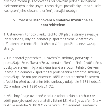
písemná forma je zachována i při právním jednání učiněném
elektronickými nebo jinými technickými prostředky umožňujícími
zachycení jeho obsahu a určení jednající osoby).
V. Zvláštní ustanovení o smlouvě uzavírané se
spotřebitelem
1. Ustanovení tohoto článku těchto OP platí a strany zavazuje
jen v případě, kdy objednatel je spotřebitelem. V ostatních
případech se tento článek těchto OP nepoužije a nezavazuje
strany.
2. Objednatel (spotřebitel) uzavřením smlouvy potvrzuje a
prohlašuje, že veškerá níže uvedená sdělení - učiněná vůči němu
poskytovatelem – byla učiněna jasně a srozumitelně v českém
jazyce. Objednatel – spotřebitel podepsáním samotné smlouvy
prohlašuje, že mu poskytovatel sdělil v dostatečném časovém
předstihu před uzavřením této smlouvy údaje dle § 1811 odst.2
OZ a údaje dle § 1820 odst.1 OZ.
3. Všechny údaje uvedené v odst.2 tohoto článku těchto OP
sdělil poskytovatel objednateli v listině LS, která je zveřejněna v
textové podobě (§ 1819 OZ) na Webu. Objednatel uzavřením