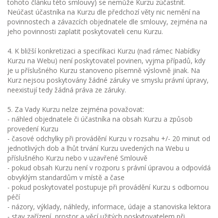
tohoto článku této smlouvy) se nemůže Kurzu zúčastnit.
Neúčast účastníka na Kurzu dle předchozí věty nic nemění na
povinnostech a závazcích objednatele dle smlouvy, zejména na
jeho povinnosti zaplatit poskytovateli cenu Kurzu.
4. K bližší konkretizaci a specifikaci Kurzu (nad rámec Nabídky
Kurzu na Webu) není poskytovatel povinen, vyjma případů, kdy
je u příslušného Kurzu stanoveno písemně výslovně jinak. Na
Kurz nejsou poskytovány žádné záruky ve smyslu právní úpravy,
neexistují tedy žádná práva ze záruky.
5. Za Vady Kurzu nelze zejména považovat:
- náhled objednatele či účastníka na obsah Kurzu a způsob
provedení Kurzu
- časové odchylky při provádění Kurzu v rozsahu +/- 20 minut od
jednotlivých dob a lhůt trvání Kurzu uvedených na Webu u
příslušného Kurzu nebo v uzavřené Smlouvě
- pokud obsah Kurzu není v rozporu s právní úpravou a odpovídá
obvyklým standardům v místě a čase
- pokud poskytovatel postupuje při provádění Kurzu s odbornou
péčí
- názory, výklady, náhledy, informace, údaje a stanoviska lektora
- stav zařízení, prostor a věcí užitých poskytovatelem při