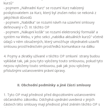
kurzů“
- pojmem „Náhradní Kurz“ se rozumí Kurz nabízený
poskytovatelem za Kurz, který byl zrušen nebo se nekoná z
jakýchkoli důvodů
- pojmem „Nabídka“ se rozumí návrh na uzavření smlouvy
definovaný v Čl. III. těchto OP
- pojmem „Nákupní košík“ se rozumí elektronický formulář a
systém na Webu, v jeho sekci „nabídka aktuálních kurzů“ včetně
údajů v něm obsažených, který umožňuje objednateli uzavřít
smlouvu prostřednictvím prostředků komunikace na dálku
4. Pojmy a zkratky užívané v těchto OP smluvní strany budou
vykládat tak, jak jsou tyto vyloženy touto smlouvou, pokud tyto
nejsou vyloženy touto smlouvou, pak jak jsou vyloženy
příslušnými ustanoveními právní úpravy.
II. Obchodní podmínky a jiné části smlouvy
1. Tyto OP mají přednost před dispozitivními ustanoveními
občanského zákoníku. Odchylná ujednání uvedená v jiných
částech této smlouvy mají přednost před zněním těchto OP s