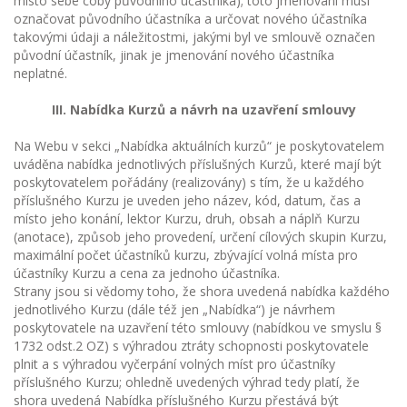
místo sebe coby původního účastníka); toto jmenovaní musí
označovat původního účastníka a určovat nového účastníka
takovými údaji a náležitostmi, jakými byl ve smlouvě označen
původní účastník, jinak je jmenování nového účastníka
neplatné.
III. Nabídka Kurzů a návrh na uzavření smlouvy
Na Webu v sekci „Nabídka aktuálních kurzů“ je poskytovatelem
uváděna nabídka jednotlivých příslušných Kurzů, které mají být
poskytovatelem pořádány (realizovány) s tím, že u každého
příslušného Kurzu je uveden jeho název, kód, datum, čas a
místo jeho konání, lektor Kurzu, druh, obsah a náplň Kurzu
(anotace), způsob jeho provedení, určení cílových skupin Kurzu,
maximální počet účastníků kurzu, zbývající volná místa pro
účastníky Kurzu a cena za jednoho účastníka.
Strany jsou si vědomy toho, že shora uvedená nabídka každého
jednotlivého Kurzu (dále též jen „Nabídka“) je návrhem
poskytovatele na uzavření této smlouvy (nabídkou ve smyslu §
1732 odst.2 OZ) s výhradou ztráty schopnosti poskytovatele
plnit a s výhradou vyčerpání volných míst pro účastníky
příslušného Kurzu; ohledně uvedených výhrad tedy platí, že
shora uvedená Nabídka příslušného Kurzu přestává být