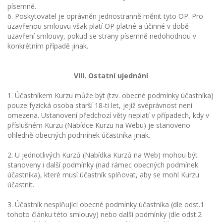
písemné.
6. Poskytovatel je oprávněn jednostranně měnit tyto OP. Pro
uzavřenou smlouvu však platí OP platné a účinné v době
uzavření smlouvy, pokud se strany písemně nedohodnou v
konkrétním případě jinak.
VIII. Ostatní ujednání
1. Účastníkem Kurzu může být (tzv. obecné podmínky účastníka)
pouze fyzická osoba starší 18-ti let, jejíž svéprávnost není
omezena. Ustanovení předchozí věty neplatí v případech, kdy v
příslušném Kurzu (Nabídce Kurzu na Webu) je stanoveno
ohledně obecných podmínek účastníka jinak.
2. U jednotlivých Kurzů (Nabídka Kurzů na Web) mohou být
stanoveny i další podmínky (nad rámec obecných podmínek
účastníka), které musí účastník splňovat, aby se mohl Kurzu
účastnit.
3. Účastník nesplňující obecné podmínky účastníka (dle odst.1
tohoto článku této smlouvy) nebo další podmínky (dle odst.2