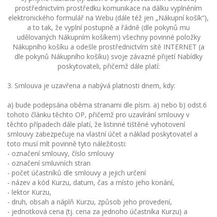
prostřednictvím prostředku komunikace na dálku vyplněním
elektronického formulář na Webu (dále též jen „Nákupní košík“),
a to tak, že vyplní postupně a řádně (dle pokynů mu
udělovaných Nákupním košíkem) všechny povinné položky
Nákupního košíku a odešle prostřednictvím sítě INTERNET (a
dle pokynů Nákupního košíku) svoje závazné přijetí Nabídky
poskytovateli, přičemž dále platí:
3. Smlouva je uzavřena a nabývá platnosti dnem, kdy:
a) bude podepsána oběma stranami dle písm. a) nebo b) odst.6
tohoto článku těchto OP, přičemž pro uzavírání smlouvy v
těchto případech dále platí, že listinné tištěné vyhotovení
smlouvy zabezpečuje na vlastní účet a náklad poskytovatel a
toto musí mít povinně tyto náležitosti:
- označení smlouvy, číslo smlouvy
- označení smluvních stran
- počet účastníků dle smlouvy a jejich určení
- název a kód Kurzu, datum, čas a místo jeho konání,
- lektor Kurzu,
- druh, obsah a náplň Kurzu, způsob jeho provedení,
- jednotková cena (tj. cena za jednoho účastníka Kurzu) a