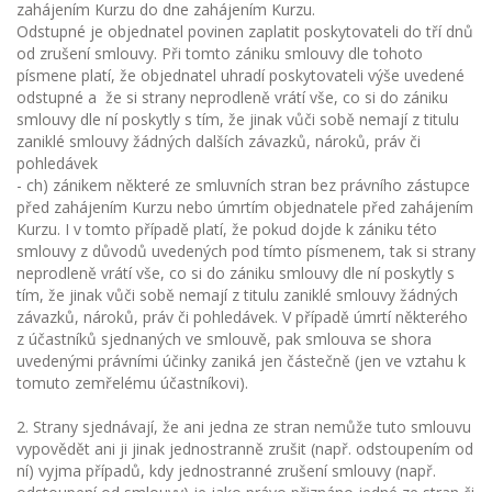
zahájením Kurzu do dne zahájením Kurzu.
Odstupné je objednatel povinen zaplatit poskytovateli do tří dnů
od zrušení smlouvy. Při tomto zániku smlouvy dle tohoto
písmene platí, že objednatel uhradí poskytovateli výše uvedené
odstupné a že si strany neprodleně vrátí vše, co si do zániku
smlouvy dle ní poskytly s tím, že jinak vůči sobě nemají z titulu
zaniklé smlouvy žádných dalších závazků, nároků, práv či
pohledávek
- ch) zánikem některé ze smluvních stran bez právního zástupce
před zahájením Kurzu nebo úmrtím objednatele před zahájením
Kurzu. I v tomto případě platí, že pokud dojde k zániku této
smlouvy z důvodů uvedených pod tímto písmenem, tak si strany
neprodleně vrátí vše, co si do zániku smlouvy dle ní poskytly s
tím, že jinak vůči sobě nemají z titulu zaniklé smlouvy žádných
závazků, nároků, práv či pohledávek. V případě úmrtí některého
z účastníků sjednaných ve smlouvě, pak smlouva se shora
uvedenými právními účinky zaniká jen částečně (jen ve vztahu k
tomuto zemřelému účastníkovi).
2. Strany sjednávají, že ani jedna ze stran nemůže tuto smlouvu
vypovědět ani ji jinak jednostranně zrušit (např. odstoupením od
ní) vyjma případů, kdy jednostranné zrušení smlouvy (např.