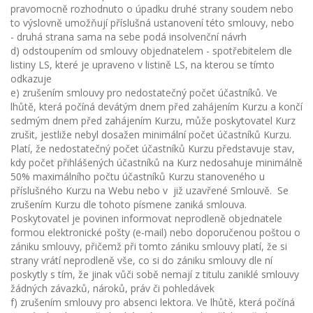
pravomocně rozhodnuto o úpadku druhé strany soudem nebo
to výslovně umožňují příslušná ustanovení této smlouvy, nebo
- druhá strana sama na sebe podá insolvenční návrh
d) odstoupením od smlouvy objednatelem - spotřebitelem dle
listiny LS, které je upraveno v listině LS, na kterou se tímto
odkazuje
e) zrušením smlouvy pro nedostatečný počet účastníků. Ve
lhůtě, která počíná devátým dnem před zahájením Kurzu a končí
sedmým dnem před zahájením Kurzu, může poskytovatel Kurz
zrušit, jestliže nebyl dosažen minimální počet účastníků Kurzu.
Platí, že nedostatečný počet účastníků Kurzu představuje stav,
kdy počet přihlášených účastníků na Kurz nedosahuje minimálně
50% maximálního počtu účastníků Kurzu stanoveného u
příslušného Kurzu na Webu nebo v již uzavřené Smlouvě. Se
zrušením Kurzu dle tohoto písmene zaniká smlouva.
Poskytovatel je povinen informovat neprodleně objednatele
formou elektronické pošty (e-mail) nebo doporučenou poštou o
zániku smlouvy, přičemž při tomto zániku smlouvy platí, že si
strany vrátí neprodleně vše, co si do zániku smlouvy dle ní
poskytly s tím, že jinak vůči sobě nemají z titulu zaniklé smlouvy
žádných závazků, nároků, práv či pohledávek
f) zrušením smlouvy pro absenci lektora. Ve lhůtě, která počíná