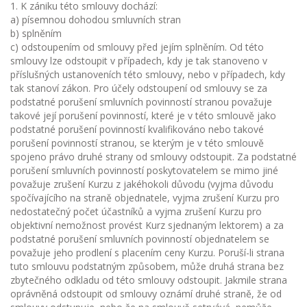
1. K zániku této smlouvy dochází:
a) písemnou dohodou smluvních stran
b) splněním
c) odstoupením od smlouvy před jejím splněním. Od této
smlouvy lze odstoupit v případech, kdy je tak stanoveno v
příslušných ustanoveních této smlouvy, nebo v případech, kdy
tak stanoví zákon. Pro účely odstoupení od smlouvy se za
podstatné porušení smluvních povinností stranou považuje
takové její porušení povinností, které je v této smlouvě jako
podstatné porušení povinností kvalifikováno nebo takové
porušení povinností stranou, se kterým je v této smlouvě
spojeno právo druhé strany od smlouvy odstoupit. Za podstatné
porušení smluvních povinností poskytovatelem se mimo jiné
považuje zrušení Kurzu z jakéhokoli důvodu (vyjma důvodu
spočívajícího na straně objednatele, vyjma zrušení Kurzu pro
nedostatečný počet účastníků a vyjma zrušení Kurzu pro
objektivní nemožnost provést Kurz sjednaným lektorem) a za
podstatné porušení smluvních povinností objednatelem se
považuje jeho prodlení s placením ceny Kurzu. Poruší-li strana
tuto smlouvu podstatným způsobem, může druhá strana bez
zbytečného odkladu od této smlouvy odstoupit. Jakmile strana
oprávněná odstoupit od smlouvy oznámí druhé straně, že od