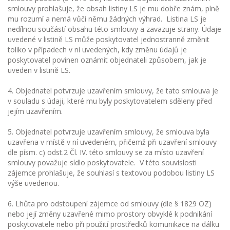
smlouvy prohlašuje, že obsah listiny LS je mu dobře znám, plně
mu rozumí a nemá vůči němu žádných výhrad. Listina LS je
nedílnou součástí obsahu této smlouvy a zavazuje strany. Údaje
uvedené v listině LS může poskytovatel jednostranně změnit
toliko v případech v ní uvedených, kdy změnu údajů je
poskytovatel povinen oznámit objednateli způsobem, jak je
uveden v listině LS.
4. Objednatel potvrzuje uzavřením smlouvy, že tato smlouva je
v souladu s údaji, které mu byly poskytovatelem sděleny před
jejím uzavřením.
5. Objednatel potvrzuje uzavřením smlouvy, že smlouva byla
uzavřena v místě v ní uvedeném, přičemž při uzavření smlouvy
dle písm. c) odst.2 Čl. IV. této smlouvy se za místo uzavření
smlouvy považuje sídlo poskytovatele. V této souvislosti
zájemce prohlašuje, že souhlasí s textovou podobou listiny LS
výše uvedenou.
6. Lhůta pro odstoupení zájemce od smlouvy (dle § 1829 OZ)
nebo její změny uzavřené mimo prostory obvyklé k podnikání
poskytovatele nebo při použití prostředků komunikace na dálku