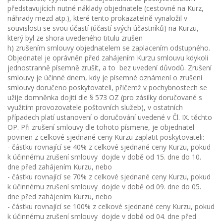
představujících nutné náklady objednatele (cestovné na Kurz,
náhrady mezd atp.), které tento prokazatelně vynaložil v
souvislosti se svou účastí (účastí svých účastníků) na Kurzu,
který byl ze shora uvedeného titulu zrušen
h) zrušením smlouvy objednatelem se zaplacením odstupného.
Objednatel je oprávněn před zahájením Kurzu smlouvu kdykoli
jednostranně písemně zrušit, a to bez uvedení důvodů. Zrušení
smlouvy je účinné dnem, kdy je písemné oznámení o zrušení
smlouvy doručeno poskytovateli, přičemž v pochybnostech se
užije domněnka dojití dle § 573 OZ (pro zásilky doručované s
využitím provozovatele poštovních služeb), v ostatních
případech platí ustanovení o doručování uvedené v Čl. IX. těchto
OP. Při zrušení smlouvy dle tohoto písmene, je objednatel
povinen z celkové sjednané ceny Kurzu zaplatit poskytovateli:
- částku rovnající se 40% z celkové sjednané ceny Kurzu, pokud
k účinnému zrušení smlouvy dojde v době od 15. dne do 10.
dne před zahájením Kurzu, nebo
- částku rovnající se 70% z celkové sjednané ceny Kurzu, pokud
k účinnému zrušení smlouvy dojde v době od 09. dne do 05.
dne před zahájením Kurzu, nebo
- částku rovnající se 100% z celkové sjednané ceny Kurzu, pokud
k účinnému zrušení smlouvy dojde v době od 04. dne před