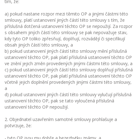
tím, že:
a) pokud nastane rozpor mezi těmito OP a jinými částmi této
smlouvy, platí ustanovení jiných částí této smlouvy s tím, že
příslušná dotčená ustanovení těchto OP se nepoužijí. Za rozpor
s obsahem jiných částí této smlouvy se pak nepovažuje stav,
kdy tyto OP toliko zpřesňují, doplňují, rozvádějí či specifikují
obsah jiných částí této smlouvy, a
b) pokud ustanovení jiných částí této smlouvy mění příslušná
ustanovení těchto OP, pak platí příslušná ustanovení těchto OP
ve znění jejich změn provedených jinými částmi této smlouvy, a
c) pokud ustanovení jiných částí této smlouvy doplňují příslušná
ustanovení těchto OP, pak platí příslušná ustanovení těchto OP
včetně jejich doplnění provedených jinými částmi této smlouvy,
a
d) pokud ustanovení jiných částí této smlouvy vylučují příslušná
ustanovení těchto OP, pak se tato vyloučená příslušná
ustanovení těchto OP nepoužijí.
2. Objednatel uzavřením samotné smlouvy prohlašuje a
potvrzuje, že:
- tyto OP jsou mu dobře a bezezbytku známy, a