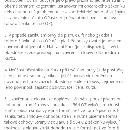
odstoupení od smlouvy) je jako právo přiznáno jedné ze stran či
oběma stranám kogentními ustanoveními občanského zákoníku
nebo Listinou LS (u objednatele – spotřebitele) nebo příslušnými
ustanoveními těchto OP (viz. zejména předcházející odstavec
tohoto článku těchto OP).
3. V případě zániku smlouvy dle písm. e), f) nebo g) odst.1
tohoto článku těchto OP dále platí, že poskytovatel je povinen
navrhnout objednateli Náhradní Kurz (je-li k dispozici); je věcí
objednatele, zda přistoupí na uzavření smlouvy o Náhradním
Kurzu.
4. Neúčast účastníka na Kurzu při trvání smlouvy (tedy postačuje
i jen platnost smlouvy, nikoli i její účinnost) nic nemění na
povinnostech a závazcích objednatele dle smlouvy, zejména na
jeho povinnosti zaplatit poskytovateli cenu Kurzu.
5. Uzavřenou smlouvu lze doplňovat či měnit pouze písemnou
dohodou stran. Strany v souladu s § 564 OZ vylučují možnost
změnit obsah smlouvy v jiné formě, než ve formě písemné. K
zániku této smlouvy dohodou stran je nutná písemná forma
takové dohody. Strany v souladu s § 564 OZ zákoníku vylučují
možnost smlouvu zrušit dohodou v jiné formě, než ve formě