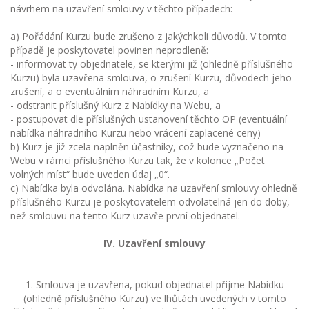
návrhem na uzavření smlouvy v těchto případech:
a) Pořádání Kurzu bude zrušeno z jakýchkoli důvodů. V tomto
případě je poskytovatel povinen neprodleně:
- informovat ty objednatele, se kterými již (ohledně příslušného
Kurzu) byla uzavřena smlouva, o zrušení Kurzu, důvodech jeho
zrušení, a o eventuálním náhradním Kurzu, a
- odstranit příslušný Kurz z Nabídky na Webu, a
- postupovat dle příslušných ustanovení těchto OP (eventuální
nabídka náhradního Kurzu nebo vrácení zaplacené ceny)
b) Kurz je již zcela naplněn účastníky, což bude vyznačeno na
Webu v rámci příslušného Kurzu tak, že v kolonce „Počet
volných míst“ bude uveden údaj „0“.
c) Nabídka byla odvolána. Nabídka na uzavření smlouvy ohledně
příslušného Kurzu je poskytovatelem odvolatelná jen do doby,
než smlouvu na tento Kurz uzavře první objednatel.
IV. Uzavření smlouvy
1. Smlouva je uzavřena, pokud objednatel přijme Nabídku
(ohledně příslušného Kurzu) ve lhůtách uvedených v tomto