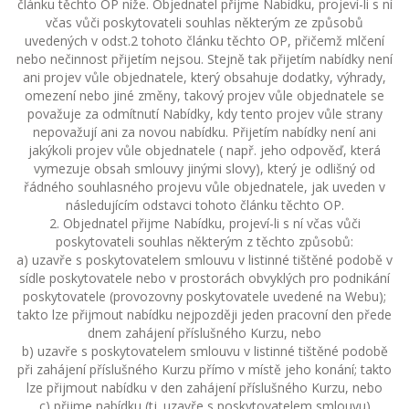
článku těchto OP níže. Objednatel přijme Nabídku, projeví-li s ní
včas vůči poskytovateli souhlas některým ze způsobů
uvedených v odst.2 tohoto článku těchto OP, přičemž mlčení
nebo nečinnost přijetím nejsou. Stejně tak přijetím nabídky není
ani projev vůle objednatele, který obsahuje dodatky, výhrady,
omezení nebo jiné změny, takový projev vůle objednatele se
považuje za odmítnutí Nabídky, kdy tento projev vůle strany
nepovažují ani za novou nabídku. Přijetím nabídky není ani
jakýkoli projev vůle objednatele ( např. jeho odpověď, která
vymezuje obsah smlouvy jinými slovy), který je odlišný od
řádného souhlasného projevu vůle objednatele, jak uveden v
následujícím odstavci tohoto článku těchto OP.
2. Objednatel přijme Nabídku, projeví-li s ní včas vůči
poskytovateli souhlas některým z těchto způsobů:
a) uzavře s poskytovatelem smlouvu v listinné tištěné podobě v
sídle poskytovatele nebo v prostorách obvyklých pro podnikání
poskytovatele (provozovny poskytovatele uvedené na Webu);
takto lze přijmout nabídku nejpozději jeden pracovní den přede
dnem zahájení příslušného Kurzu, nebo
b) uzavře s poskytovatelem smlouvu v listinné tištěné podobě
při zahájení příslušného Kurzu přímo v místě jeho konání; takto
lze přijmout nabídku v den zahájení příslušného Kurzu, nebo
c) přijme nabídku (tj. uzavře s poskytovatelem smlouvu)