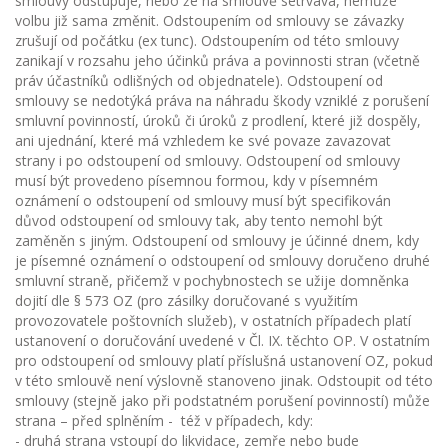
smlouvy odstupuje, nebo že na smlouvě setrvává, nemůže
volbu již sama změnit. Odstoupením od smlouvy se závazky
zrušují od počátku (ex tunc). Odstoupením od této smlouvy
zanikají v rozsahu jeho účinků práva a povinnosti stran (včetně
práv účastníků odlišných od objednatele). Odstoupení od
smlouvy se nedotýká práva na náhradu škody vzniklé z porušení
smluvní povinností, úroků či úroků z prodlení, které již dospěly,
ani ujednání, které má vzhledem ke své povaze zavazovat
strany i po odstoupení od smlouvy. Odstoupení od smlouvy
musí být provedeno písemnou formou, kdy v písemném
oznámení o odstoupení od smlouvy musí být specifikován
důvod odstoupení od smlouvy tak, aby tento nemohl být
zaměněn s jiným. Odstoupení od smlouvy je účinné dnem, kdy
je písemné oznámení o odstoupení od smlouvy doručeno druhé
smluvní straně, přičemž v pochybnostech se užije domněnka
dojití dle § 573 OZ (pro zásilky doručované s využitím
provozovatele poštovních služeb), v ostatních případech platí
ustanovení o doručování uvedené v Čl. IX. těchto OP. V ostatním
pro odstoupení od smlouvy platí příslušná ustanovení OZ, pokud
v této smlouvě není výslovně stanoveno jinak. Odstoupit od této
smlouvy (stejně jako při podstatném porušení povinností) může
strana – před splněním - též v případech, kdy:
- druhá strana vstoupí do likvidace, zemře nebo bude