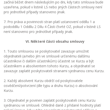
začíná běžet dnem následujícím po dni, kdy tato smlouva bude
uzavřena, pokud v listině LS nebo jiných částech smlouvy není
pro jednotlivé případy stanoveno jinak.
7. Pro práva a povinnosti stran platí ustanovení oddílu 1 a
pododdílu 1 Oddílu 2 Dílu 4 Části čtvrté OZ, pokud v listině LS
není stanoveno pro jednotlivé případy jinak.
VI. Některé části obsahu smlouvy
1. Touto smlouvou se poskytovatel zavazuje umožnit
objednateli (a/nebo jím ve smlouvě určenému dalšímu
účastníkovi či dalším účastníkům) účastnit se Kurzu a být
účastníkem a absolventem tohoto Kurzu, a objednatel se
zavazuje zaplatit poskytovateli stranami sjednanou cenu Kurzu.
2. Každý absolvent Kurzu obdrží od poskytovatele
osvědčení/potvrzení (dle typu a druhu Kurzu) o absolvování
Kurzu.
3. Objednatel je povinen zaplatit poskytovateli cenu Kurzu
sjednanou ve smlouvě. Ohledně daně z přidané hodnoty platí