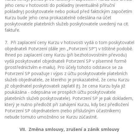
jeho cenu v hotovosti do pokladny (eventuálně příruční
pokladny) poskytovatele nebo pokud před faktickým započetím
Kurzu bude jeho cena prokazatelně odeslána na účet
poskytovatele platebních služeb poskytovatele uvedený na cit.
faktuře.
7. Při zaplacení ceny Kurzu v hotovosti vydá o tom poskytovatel
objednateli Potvrzení (dále jen „Potvrzení SP“) v tištěné podobě.
Ihned po zaplacení ceny Kurzu (při bezhotovostním převodu)
vydá poskytovatel objednateli Potvrzení SP v písemné formě
(prostřednictvím e-mailu). Pro účely tohoto odstavce se za
Potvrzení SP považuje i výpis z účtu poskytovatele platebních
služeb objednatele, ze kterého je prokazatelné, že cenu Kurzu
již objednatel poskytovateli zaplatil (tj. že cena Kurzu byla již
poukázána - odepsána ve prospěch účtu poskytovatele
platebních služeb poskytovatele). Potvrzení SP je pak dokladem,
který je nutno předložit při zahájení Kurzu, kdy bez předložení
Potvrzení SP objednatelem (nebo příslušným účastníkem)
nebude tomuto umožněno se Kurzu zúčastnit.
VII. Změna smlouvy, zrušení a zánik smlouvy