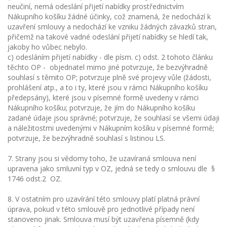
neučiní, nemá odeslání přijetí nabídky prostřednictvím
Nákupního košíku žádné účinky, což znamená, že nedochází k
uzavření smlouvy a nedochází ke vzniku žádných závazků stran,
přičemž na takové vadné odeslání přijetí nabídky se hledí tak,
jakoby ho vůbec nebylo.
c) odesláním přijetí nabídky - dle písm. c) odst. 2 tohoto článku
těchto OP - objednatel mimo jiné potvrzuje, že bezvýhradně
souhlasí s těmito OP; potvrzuje plně své projevy vůle (žádosti,
prohlášení atp., a to i ty, které jsou v rámci Nákupního košíku
předepsány), které jsou v písemné formě uvedeny v rámci
Nákupního košíku; potvrzuje, že jím do Nákupního košíku
zadané údaje jsou správné; potvrzuje, že souhlasí se všemi údaji
a náležitostmi uvedenými v Nákupním košíku v písemné formě;
potvrzuje, že bezvýhradně souhlasí s listinou LS.
7. Strany jsou si vědomy toho, že uzavíraná smlouva není
upravena jako smluvní typ v OZ, jedná se tedy o smlouvu dle §
1746 odst.2 OZ.
8. V ostatním pro uzavírání této smlouvy platí platná právní
úprava, pokud v této smlouvě pro jednotlivé případy není
stanoveno jinak. Smlouva musí být uzavřena písemně (kdy