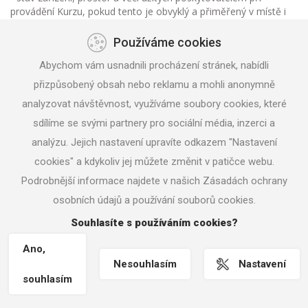
provádění Kurzu, pokud tento je obvyklý a přiměřený v místě i
čase
- výpadky elektrické energie (nezpůsobené poskytovatelem) či
Používáme cookies
dalších medií (nezpůsobené poskytovatelem) nutných či účelně
Abychom vám usnadnili procházení stránek, nabídli
užívaných při realizaci Kurzu
přizpůsobený obsah nebo reklamu a mohli anonymně
V případě vad Kurzu má objednatel právo na přiměřenou slevu z
analyzovat návštěvnost, využíváme soubory cookies, které
ceny Kurzu. Strany sjednávají, že objednatel nemá vůči
poskytovateli žádné jiné nároky z vad Kurzu, než jsou výslovně
sdílíme se svými partnery pro sociální média, inzerci a
uvedeny v těchto OP výše. Dále se sjednává, že uplatněním
analýzu. Jejich nastavení upravíte odkazem "Nastavení
práva z vadného plnění se vylučuje právo na náhradu škody. V
cookies" a kdykoliv jej můžete změnit v patičce webu.
ostatním o právech z vadného plnění a podmínkách uplatňování
těchto práv /tj. uplatňování práva na slevu z ceny Kurzu/ platí
Podrobnější informace najdete v našich Zásadách ochrany
příslušná ustanovení OZ, pokud v těchto OP není uvedeno jinak.
osobních údajů a používání souborů cookies.
6. V souladu s § 2898 občanského zákonu strany ujednávají, že
Souhlasíte s používáním cookies?
se vylučuje povinnost kterékoli strany k náhradě jakékoli újmy
(škody) způsobené (vzniklé) porušením jakékoli povinnosti
Ano,
uvedené v této smlouvě, vyjma újmy způsobené stranou
Nesouhlasím
Nastavení
úmyslně nebo z hrubé nedbalosti
souhlasím
IX. Doručování