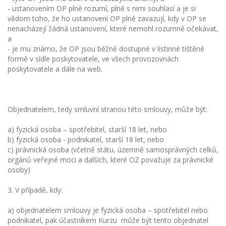
- ustanovením OP plně rozumí, plně s nimi souhlasí a je si
vědom toho, že ho ustanovení OP plně zavazují, kdy v OP se
nenacházejí žádná ustanovení, které nemohl rozumně očekávat,
a
- je mu známo, že OP jsou běžně dostupné v listinné tištěné
formě v sídle poskytovatele, ve všech provozovnách
poskytovatele a dále na web.
Objednatelem, tedy smluvní stranou této smlouvy, může být:
a) fyzická osoba – spotřebitel, starší 18 let, nebo
b) fyzická osoba - podnikatel, starší 18 let, nebo
c) právnická osoba (včetně státu, územně samosprávných celků,
orgánů veřejné moci a dalších, které OZ považuje za právnické
osoby)
3. V případě, kdy:
a) objednatelem smlouvy je fyzická osoba – spotřebitel nebo
podnikatel, pak účastníkem Kurzu může být tento objednatel