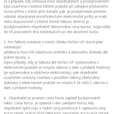
e) v případě, kdy smlouva mezi objednatelem a poskytovatelem
byla uzavřena v listinné tištěné podobě při zahájení příslušného
Kurzu přímo v místě jeho konání; pak je poskytovatel povinen
odeslat objednateli prostřednictvím elektronické pošty (e-mail)
nebo doporučeně v tištěné formě fakturu /kterou je
poskytovatelem objednateli fakturována cena Kurzu/, nejpozději
do tří pracovních dnů následujících po dni ukončení Kurzu
5. Pro faktury uvedené v tomto článku těchto OP shora platí
následující:
a)faktura musí mít náležitosti účetního a daňového dokladu dle
právní úpravy, a
b)pro případy, kdy je faktura dle těchto OP vystavována v
elektronické podobě ve smyslu zákona o dani z přidané hodnoty
(je vystavována a obdržena elektronicky), pak objednatel
uzavřením smlouvy souhlasí s použitím faktury (daňového
dokladu) v elektronické podobě ve smyslu § 26 odst.3 zákona o
dani z přidané hodnoty,
6. Objednatel je povinen cenu Kurzu zaplatit poskytovateli
takto: Cena Kurzu je splatná v den zahájení Kurzu, kdy
objednatel splní včas a řádně svoji povinnost k zaplacení ceny
Kurzu tehdy, pokud před faktickým započetím Kurzu buď uhradí