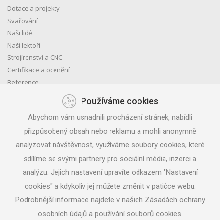
Dotace a projekty
Svařování
Naši lidé
Naši lektoři
Strojírenství a CNC
Certifikace a ocenění
Reference
Obchodní podmínky
Používáme cookies
Ohlasy
Abychom vám usnadnili procházení stránek, nabídli
GDPR
přizpůsobený obsah nebo reklamu a mohli anonymně
Čerpání evropských dotací
Kariéra
analyzovat návštěvnost, využíváme soubory cookies, které
Kontakt
sdílíme se svými partnery pro sociální média, inzerci a
Projekty EU
analýzu. Jejich nastavení upravíte odkazem "Nastavení
Výstavba FVE MARLIN
cookies" a kdykoliv jej můžete změnit v patičce webu.
Podrobnější informace najdete v našich Zásadách ochrany
osobních údajů a používání souborů cookies.