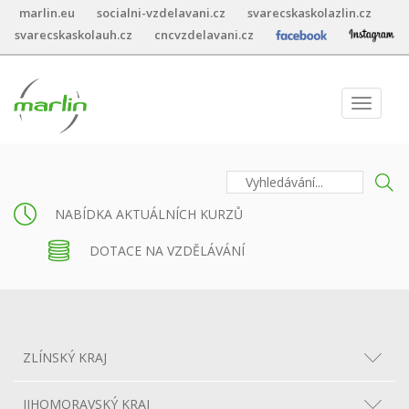
marlin.eu
socialni-vzdelavani.cz
svarecskaskolazlin.cz
svarecskaskolauh.cz
cncvzdelavani.cz
Toggle
navigat
NABÍDKA AKTUÁLNÍCH KURZŮ
DOTACE NA VZDĚLÁVÁNÍ
ZLÍNSKÝ KRAJ
JIHOMORAVSKÝ KRAJ