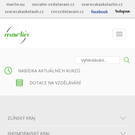
marlin.eu
socialni-vzdelavani.cz
svarecskaskolazlin.cz
svarecskaskolauh.cz
cncvzdelavani.cz
Toggle
navigat
NABÍDKA AKTUÁLNÍCH KURZŮ
DOTACE NA VZDĚLÁVÁNÍ
ZLÍNSKÝ KRAJ
JIHOMORAVSKÝ KRAJ